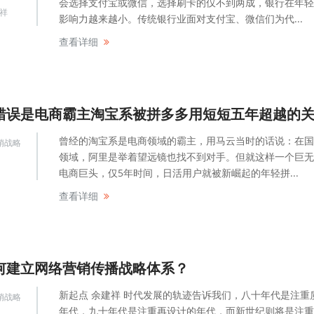
会选择支付宝或微信，选择刷卡的仅不到两成，银行在年轻
祥
影响力越来越小。传统银行业面对支付宝、微信们为代...
查看详细
错误是电商霸主淘宝系被拼多多用短短五年超越的
曾经的淘宝系是电商领域的霸主，用马云当时的话说：在国
销战略
领域，阿里是举着望远镜也找不到对手。但就这样一个巨无
电商巨头，仅5年时间，日活用户就被新崛起的年轻拼...
查看详细
何建立网络营销传播战略体系？
新起点 余建祥 时代发展的轨迹告诉我们，八十年代是注重
销战略
年代，九十年代是注重再设计的年代，而新世纪则将是注重