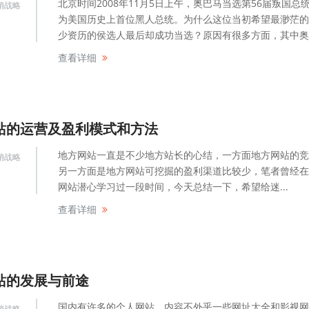
北京时间2008年11月5日上午，奥巴马当选第56届叛国总
销战略
为美国历史上首位黑人总统。为什么这位当初希望最渺茫的
少资历的侯选人最后却成功当选？原因有很多方面，其中奥..
查看详细
站的运营及盈利模式和方法
地方网站一直是不少地方站长的心结，一方面地方网站的竞
销战略
另一方面是地方网站可挖掘的盈利渠道比较少，笔者曾经在
网站潜心学习过一段时间，今天总结一下，希望给迷...
查看详细
站的发展与前途
国内有许多的个人网站，内容不外乎一些网址大全和影视网
销战略