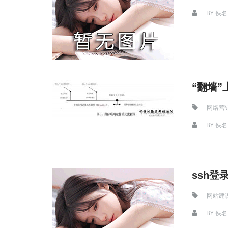
BY
佚名
“翻墙
网络营
BY
佚名
ssh登
网站建
BY
佚名