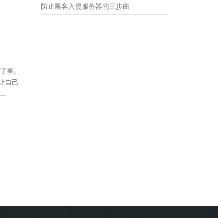
防止黑客入侵服务器的三步曲
就了事。
比让自己
.