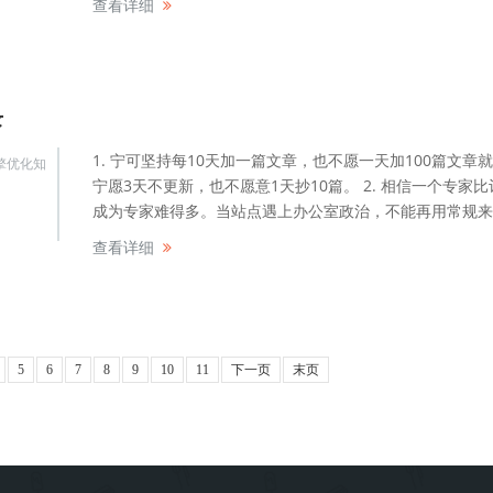
查看详细
录
1. 宁可坚持每10天加一篇文章，也不愿一天加100篇文章
擎优化知
宁愿3天不更新，也不愿意1天抄10篇。 2. 相信一个专家
成为专家难得多。当站点遇上办公室政治，不能再用常规来..
查看详细
5
6
7
8
9
10
11
下一页
末页