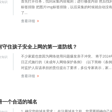
首先打开任务，找到采集内容规则；进行修改内容 然后找到h
设知识
标签排除 把图片img标签排除，以后采集的时候就自动没
了...
查看详细
何守住孩子安全上网的第一道防线？
不少家庭也曾因为网络使用问题爆发亲子冲突。 将于2024
全知识
日正式施行的《未成年人网络保护条例》（以下简称《条例
对监护人应该承担的责任提出了要求，多位专家表示，家...
查看详细
册一个合适的域名
1. 确定您的域名需求： 在注册域名之前，您需要明确自己
设知识