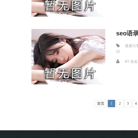
seo语
搜索引
识
BY
佚名
首页
1
2
3
4