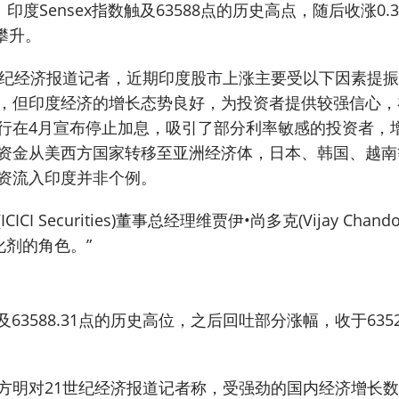
度Sensex指数触及63588点的历史高点，随后收涨0.3
攀升。
世纪经济报道记者，近期印度股市上涨主要受以下因素提
，但印度经济的增长态势良好，为投资者提供较强信心，
行在4月宣布停止加息，吸引了部分利率敏感的投资者，
资金从美西方国家转移至亚洲经济体，日本、韩国、越南
资流入印度并非个例。
Securities)董事总经理维贾伊•尚多克(Vijay Chando
化剂的角色。”
及63588.31点的历史高位，之后回吐部分涨幅，收于63523
方明对21世纪经济报道记者称，受强劲的国内经济增长