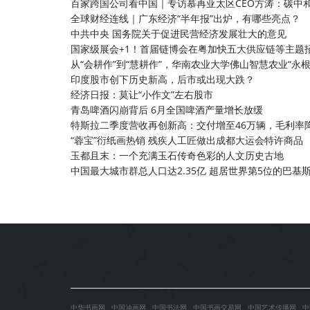
百家跨国公司看中国｜专访慕再亚太区CEO方涛：碳中
全球财经连线｜广东经济“半年报”出炉，有哪些亮点？
中共中央 国务院关于促进民营经济发展壮大的意见
国家级展会+1！首届链博会在粤加快五大供应链等主题
从“会耕作”到“慧耕作”，华南农业大学佛山智慧农业“永
印度股市创下历史新高，后市或出现大跌？
经济日报：莫让“小作文”左右股市
青岛啤酒闪崩背后 6月全国啤酒产量增长放缓
特斯拉二季度营收再创新高：交付增至46万辆，毛利率降至
“蓉宝”衍纸画热销 残疾人工匠做出成都大运会特许商品
玉都且末：一个充满玉石传奇色彩的人文历史古地
中国最大城市群总人口达2.35亿 超居世界第5位的巴基
中华书画网
中国油画网
中国书法网
中国书画交易网
中国艺术传播网
中