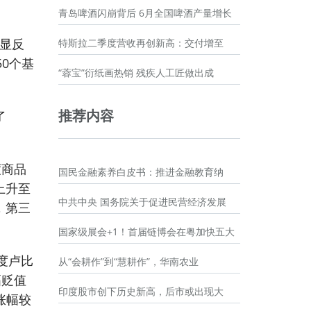
青岛啤酒闪崩背后 6月全国啤酒产量增长
明显反
特斯拉二季度营收再创新高：交付增至
50个基
“蓉宝”衍纸画热销 残疾人工匠做出成
了
推荐内容
度商品
国民金融素养白皮书：推进金融教育纳
上升至
中共中央 国务院关于促进民营经济发展
，第三
国家级展会+1！首届链博会在粤加快五大
度卢比
从“会耕作”到“慧耕作”，华南农业
幅贬值
印度股市创下历史新高，后市或出现大
涨幅较