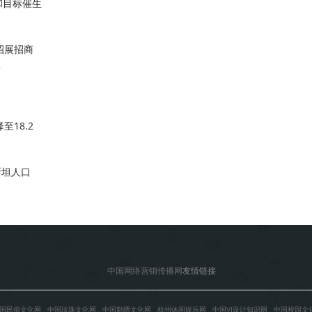
和目标催生
招展招商
根
18.2
斯坦人口
中国网络营销传播网
友情链接
国民俗文化网
中国珍珠文化网
中国刺绣文化网
杭州休闲娱乐网
中国VI设计知识网
中国校园文