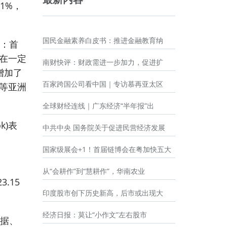
1%，
国民金融素养白皮书：推进金融教育纳
振：首
在一定
南财快评：财政需进一步加力，促进扩
增加了
百家跨国公司看中国｜专访慕再亚太区
等亚洲
全球财经连线｜广东经济“半年报”出
k)表
中共中央 国务院关于促进民营经济发展
国家级展会+1！首届链博会在粤加快五大
从“会耕作”到“慧耕作”，华南农业
.15
印度股市创下历史新高，后市或出现大
经济日报：莫让“小作文”左右股市
数据、