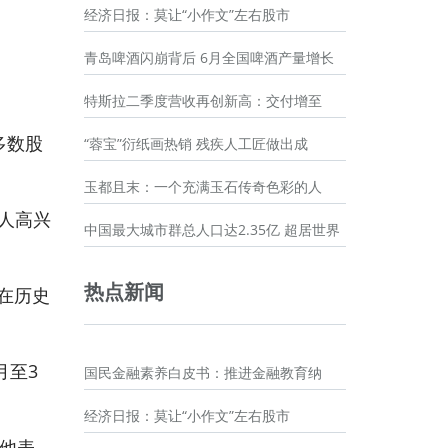
经济日报：莫让“小作文”左右股市
青岛啤酒闪崩背后 6月全国啤酒产量增长
特斯拉二季度营收再创新高：交付增至
大多数股
“蓉宝”衍纸画热销 残疾人工匠做出成
玉都且末：一个充满玉石传奇色彩的人
令人高兴
中国最大城市群总人口达2.35亿 超居世界
热点新闻
很难在历史
月至3
国民金融素养白皮书：推进金融教育纳
经济日报：莫让“小作文”左右股市
。他表