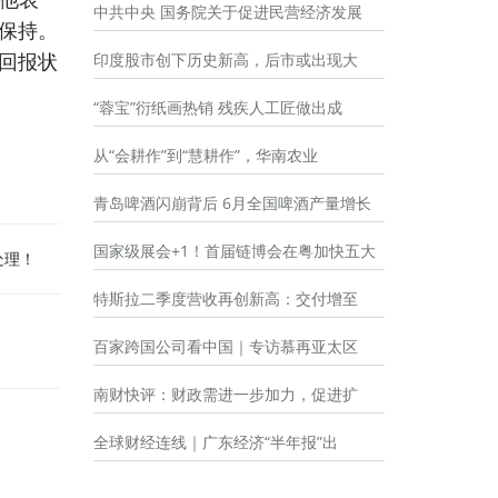
中共中央 国务院关于促进民营经济发展
保持。
回报状
印度股市创下历史新高，后市或出现大
“蓉宝”衍纸画热销 残疾人工匠做出成
从“会耕作”到“慧耕作”，华南农业
青岛啤酒闪崩背后 6月全国啤酒产量增长
国家级展会+1！首届链博会在粤加快五大
处理！
特斯拉二季度营收再创新高：交付增至
百家跨国公司看中国｜专访慕再亚太区
南财快评：财政需进一步加力，促进扩
全球财经连线｜广东经济“半年报”出