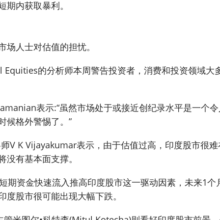
短期内获取暴利。
市场人士对估值的担忧。
ional Equities的分析师本周警告投资者，消费和投资领域
th Subramanian表示:“虽然市场处于或接近创纪录水平是一个
时候格外警惕了。”
首席投资策略师V K Vijayakumar表示，由于估值过高，印度股市
将没有基本面支撑。
到短期资金快速流入推高印度股市这一驱动因素，未来1个
印度股市很可能出现大幅下跌。
策略主管米图尔•科特查(Mitul Kotecha)则看好印度股市前景