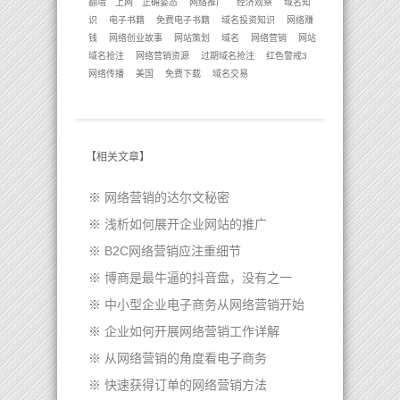
翻墙
上网
正确姿态
网络推广
经济观察
域名知
识
电子书籍
免费电子书籍
域名投资知识
网络赚
钱
网络创业故事
网站策划
域名
网络营销
网站
域名抢注
网络营销资源
过期域名抢注
红色警戒3
网络传播
美国
免费下载
域名交易
【
相关文章
】
※
网络营销的达尔文秘密
※
浅析如何展开企业网站的推广
※
B2C网络营销应注重细节
※
博商是最牛逼的抖音盘，没有之一
※
中小型企业电子商务从网络营销开始
※
企业如何开展网络营销工作详解
※
从网络营销的角度看电子商务
※
快速获得订单的网络营销方法