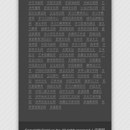
中华书画网
中国书法网
中国油画网
书画交易网
艺
术传播网
民俗文化网
刺绣文化网
VI设计知识网
校
园文化建设网
企业培训网
学习力教育中心
中小学教
育网
学习力训练中心
旅游风景名胜网
城市品牌建设
网
家长学院
学习力教育智库
学习型城市建设
意志
力教育
健康生活网
营销策划网
世界民间故事网
童
话故事网
中小学生作文网
余建祥工作室
思维训练
家庭教育顶层设计
爱情文化网
玩中学
笑话大王
趣
味地理
中国书画网
思维谷
中华人物谱
高考季
中
国茶文化网
作文评论
天赋车站
西湖风景文化
艺术
起点
艺术收藏投资
中华武术网
收藏证书查询网
广
告设计知识
教育趋势研究
天赋教育研究
天赋邂逅
中国酒文化网
宝宝成长网
中国瓷器网
雕塑设计艺
术
中国民间故事网
珠宝文化网
世界儿童文学网
文
玩收藏投资
宝岛期刊
教育百科
时尚休闲
风雅中
国
时尚文化
贝壳书画
中国兰花网
演讲与口才
现
代家庭教育
戏曲文化网
学习力教育研究
中国文学
网
中国儿童文学网
国学文化网
成语辞典
健康百
科
世界休闲文化网
中国茶艺文化网
文化艺术传播
网
世界民俗文化网
收藏证书查询网
幸福教育网
世
界营销策划网
幸福智库