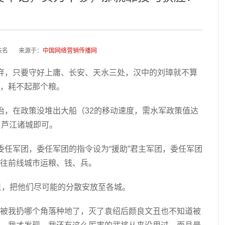
佚名 来源于：
中国网络营销传播网
弃，只要守好上庸、长安、天水三处，汉中的刘璋就不算
，耗不起那个粮。
治，在政策没堆出大船（32的移动速度，需水军政策值达
、芦江诸城即可。
委任军团，委任军团的指令设为“援助”君主军团，委任军团
往前线城市运粮、钱、兵。
宝贝，把他们尽可能的分散安放至各城。
被我扔哪个角落种地了，灭了袁绍后颜良文丑也不知道被