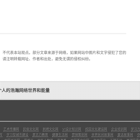
，不代表本站观点。部分文章来源于网络，如果网站中图片和文字侵犯了您的
，请注明转载网址、作者和出处，避免无谓的侵权纠纷。
个人的浩瀚网络世界和能量
艺术传播网
民俗文化网
刺绣文化网
VI设计知识网
校园文化建设网
企业培训网
学习
库
学习型城市建设
意志力教育
健康生活网
营销策划网
世界民间故事网
童话故事网