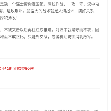
是缺一个谋士帮你定国策，两线作战，一攻一守，汉中屯
新野，进攻荆州。最强大的战术就是人海战术，搞好关系，
厚积薄发！
，不被夹击以后再往江东推进，对汉中就是守而不攻，因
地盘不成正比，只能外交战，或者机动防御消耗敌军。
思汗4苍狼与白鹿攻略心得）