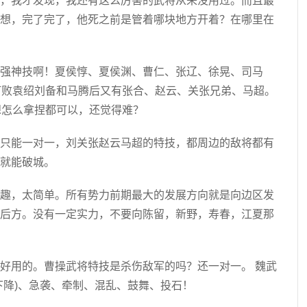
，我才发现，我还有这么厉害的武将从来没用过。而且最
想，完了完了，他死之前是管着哪块地方开着？在哪里在
强神技啊！夏侯惇、夏侯渊、曹仁、张辽、徐晃、司马
打败袁绍刘备和马腾后又有张合、赵云、关张兄弟、马超。
想怎么拿捏都可以，还觉得难？
只能一对一，刘关张赵云马超的特技，都周边的敌将都有
就能破城。
趣，太简单。所有势力前期最大的发展方向就是向边区发
后方。没有一定实力，不要向陈留，新野，寿春，江夏那
好用的。曹操武将特技是杀伤敌军的吗？还一对一。 魏武
下降)、急袭、牵制、混乱、鼓舞、投石！