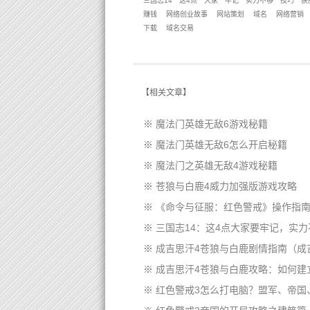
三国志14
这4点
大家
牢记
实力不够
技巧
获
赚钱
网络创业故事
网站策划
域名
网络营销
下载
域名交易
【
相关文章
】
※
魔法门英雄无敌6游戏秘籍
※
魔法门英雄无敌6怎么开启秘籍
※
魔法门之英雄无敌4游戏秘籍
※
苍狼与白鹿4威力加强版游戏攻略
※
《命令与征服：红色警戒》操作指
※
三国志14：这4点大家要牢记，实
※
成吉思汗4苍狼与白鹿剧情指南（成
※
成吉思汗4苍狼与白鹿攻略：如何建
※
红色警戒3怎么打电脑？盟军、帝国