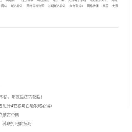
胜
网络推广
经济观察
域名知识
电子书籍
免费电子书籍
域名投资知识
网络
网站
域名抢注
网络营销资源
过期域名抢注
红色警戒3
网络传播
美国
免费
南
力不够，那就靠技巧获胜！
吉思汗4苍狼与白鹿攻略心得）
立蒙古帝国
、苏联打电脑技巧