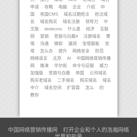
申请
攻略
电脑
企业
介绍
中
国
帝国CMS
域名过期抢注
抢注域
名
域名购买
域名注册
领导力
中
文版
dedecms
什么是
经济
互联
网
营销
苍狼与白鹿4
注册域名
警
惕
沟通
微软
漏洞
宝塔面板
宝
塔
怎么办
提升
网络安全
防范
网络谣言
北京
AI
中国网络营销传播
网
推演
华尔街
命令与征服
威力
加强版
苍狼与白鹿
帝国
公司域名
购买老域名
二手域名
购买域名
域名
中介
域名空间
扩容盘
怎么
的
教你
中国网络营销传播网 打开企业和个人的浩瀚网络
世界和能量