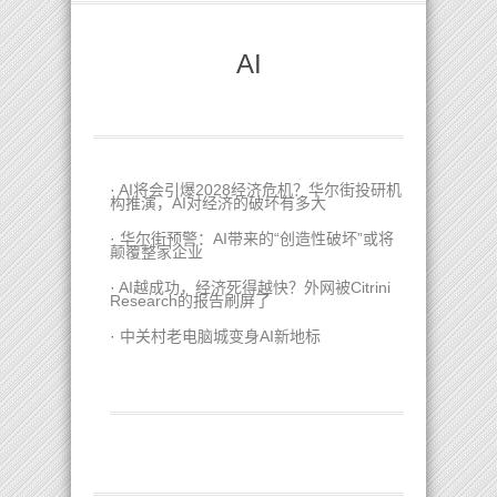
AI
·
AI将会引爆2028经济危机？华尔街投研机
构推演，AI对经济的破坏有多大
·
华尔街预警：AI带来的“创造性破坏”或将
颠覆整家企业
·
AI越成功，经济死得越快？外网被Citrini
Research的报告刷屏了
·
中关村老电脑城变身AI新地标