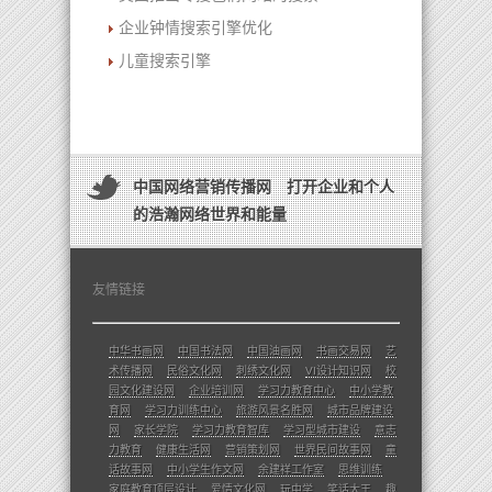
企业钟情搜索引擎优化
儿童搜索引擎
中国网络营销传播网 打开企业和个人
的浩瀚网络世界和能量
友情链接
中华书画网
中国书法网
中国油画网
书画交易网
艺
术传播网
民俗文化网
刺绣文化网
VI设计知识网
校
园文化建设网
企业培训网
学习力教育中心
中小学教
育网
学习力训练中心
旅游风景名胜网
城市品牌建设
网
家长学院
学习力教育智库
学习型城市建设
意志
力教育
健康生活网
营销策划网
世界民间故事网
童
话故事网
中小学生作文网
余建祥工作室
思维训练
家庭教育顶层设计
爱情文化网
玩中学
笑话大王
趣