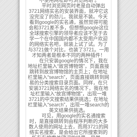
“不使用网址即可浏览网站”。
平时浏览网页时老是自动弹出
3721网络实名的安装界面，就冲它这
没完没了的劲儿，我就是不装。今天
看到google的实名通，虽然觉得可能
会和3721差不多，但想想google这位
全球搜索引擎的领导者应该不至于去
学一个在中国国内都不太受用户欢迎
的网络实名吧，就装上试了试。为了
与3721做个对比，也装了3721。一用
才知两者是根本不同的两种插件！
在只安装google的情况下，我在
地址栏里输入“故宫博物馆”，页面直接
跳转到故宫博物馆的主页上；在地址
栏里输入“search”，页面直接跳转到网
易的分类搜索目录页面。同样，在只
安装3721网络实名的情况下，我在地
址栏里输入“故宫博物馆”，出现一堆
3721的中文搜索结果供挑选；在地址
栏里输入“search”，出现一堆search的
英文结果供挑选。
可见，用google的实名通搜索
时，是直接跳转到由程序判断的大多
数人使用的网址上去，而用3721的网
络实名搜索，是会给出它所搜索到的