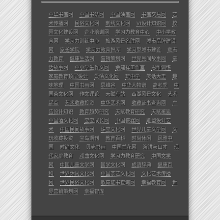
中华书画网
中国书法网
中国油画网
书画交易网
艺
术传播网
民俗文化网
刺绣文化网
VI设计知识网
校
园文化建设网
企业培训网
学习力教育中心
中小学教
育网
学习力训练中心
旅游风景名胜网
城市品牌建设
网
家长学院
学习力教育智库
学习型城市建设
意志
力教育
健康生活网
营销策划网
世界民间故事网
童
话故事网
中小学生作文网
余建祥工作室
思维训练
家庭教育顶层设计
爱情文化网
玩中学
笑话大王
趣
味地理
中国书画网
思维谷
中华人物谱
高考季
中
国茶文化网
作文评论
天赋车站
西湖风景文化
艺术
起点
艺术收藏投资
中华武术网
收藏证书查询网
广
告设计知识
教育趋势研究
天赋教育研究
天赋邂逅
中国酒文化网
宝宝成长网
中国瓷器网
雕塑设计艺
术
中国民间故事网
珠宝文化网
世界儿童文学网
文
玩收藏投资
宝岛期刊
教育百科
时尚休闲
风雅中
国
时尚文化
贝壳书画
中国兰花网
演讲与口才
现
代家庭教育
戏曲文化网
学习力教育研究
中国文学
网
中国儿童文学网
国学文化网
成语辞典
健康百
科
世界休闲文化网
中国茶艺文化网
文化艺术传播
网
世界民俗文化网
收藏证书查询网
幸福教育网
世
界营销策划网
幸福智库