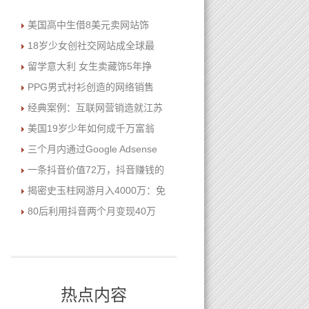
美国高中生借8美元卖网站饰
18岁少女创社交网站成全球最
留学意大利 女生卖藏饰5年挣
PPG男式衬衫创造的网络销售
经典案例：互联网营销造就江苏
美国19岁少年如何成千万富翁
三个月内通过Google Adsense
一条抖音价值72万，抖音赚钱的
揭密史玉柱网游月入4000万：免
80后利用抖音两个月变现40万
热点内容