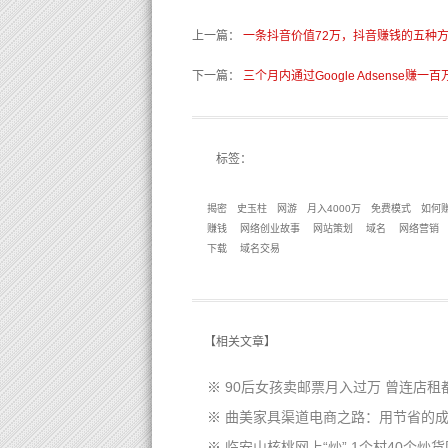
上一篇
：
一条抖音价值72万，抖音赚钱的五种
下一篇
：
三个月内通过Google Adsense赚一
标签：
揭密
史玉柱
网游
月入4000万
免费模式
如何
赚钱
网络创业故事
网站策划
域名
网络营销
下载
域名交易
【
相关文章
】
※
90后女孩卖邮票月入过万 曾连店租
※
曲美家具渠道电商之路：用节省的
※
临安山核桃网上“炒” 1个村40个炒货网