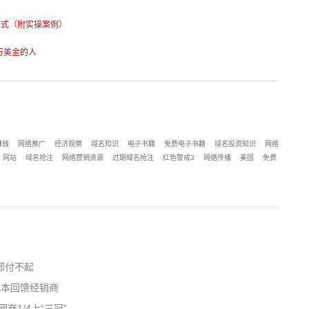
方式（附实操案例）
百万美金的人
赚钱
网络推广
经济观察
域名知识
电子书籍
免费电子书籍
域名投资知识
网络
网站
域名抢注
网络营销资源
过期域名抢注
红色警戒3
网络传播
美国
免费
都付不起
成本回馈经销商
商1/4上“三冠”