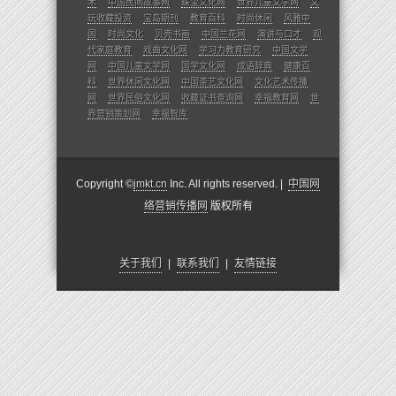
术
中国民间故事网
珠宝文化网
世界儿童文学网
文
玩收藏投资
宝岛期刊
教育百科
时尚休闲
风雅中
国
时尚文化
贝壳书画
中国兰花网
演讲与口才
现
代家庭教育
戏曲文化网
学习力教育研究
中国文学
网
中国儿童文学网
国学文化网
成语辞典
健康百
科
世界休闲文化网
中国茶艺文化网
文化艺术传播
网
世界民俗文化网
收藏证书查询网
幸福教育网
世
界营销策划网
幸福智库
Copyright ©
jmkt.cn
Inc. All rights reserved. |
中国网
络营销传播网
版权所有
关于我们
|
联系我们
|
友情链接