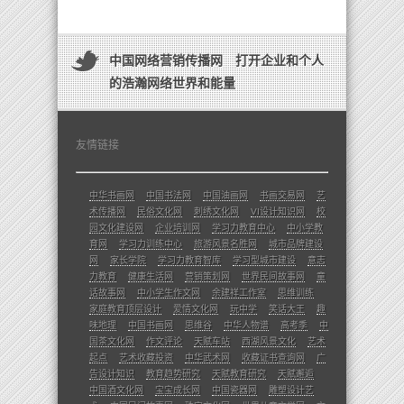
中国网络营销传播网 打开企业和个人
的浩瀚网络世界和能量
友情链接
中华书画网
中国书法网
中国油画网
书画交易网
艺
术传播网
民俗文化网
刺绣文化网
VI设计知识网
校
园文化建设网
企业培训网
学习力教育中心
中小学教
育网
学习力训练中心
旅游风景名胜网
城市品牌建设
网
家长学院
学习力教育智库
学习型城市建设
意志
力教育
健康生活网
营销策划网
世界民间故事网
童
话故事网
中小学生作文网
余建祥工作室
思维训练
家庭教育顶层设计
爱情文化网
玩中学
笑话大王
趣
味地理
中国书画网
思维谷
中华人物谱
高考季
中
国茶文化网
作文评论
天赋车站
西湖风景文化
艺术
起点
艺术收藏投资
中华武术网
收藏证书查询网
广
告设计知识
教育趋势研究
天赋教育研究
天赋邂逅
中国酒文化网
宝宝成长网
中国瓷器网
雕塑设计艺