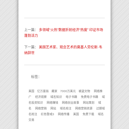
上一篇
：
多领域“火热”数据折射经济“热度” 印证市场
蓬勃活力
下一篇
：
美国艺术家、观念艺术的奠基人劳伦斯·韦
纳辞世
标签：
美国
亿万富翁
藏家
7000万美元
被盗文物
网络推
广
经济观察
域名知识
电子书籍
免费电子书籍
域
名投资知识
网络赚钱
网络创业故事
网站策划
域
名
网络营销
网站
域名抢注
网络营销资源
过期域
名抢注
红色警戒3
网络传播
美国
免费下载
域名
交易