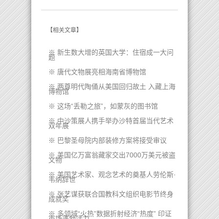
【
相关文章
】
※
新生数大增的英国大学：住宿成一大问
题
※
唐代文物展亮相海南省博物馆
※
两尊明代陶俑从美国回归故土 入藏上海
博物馆
※
这场“丢勒之旅”，如蒙灰的图书馆
※
中沙策展人携手举办沙特首届当代艺术
双年展
※
巴黎圣母院内部装修方案将接受审议
※
美国亿万富翁藏家交出7000万美元被盗
文物
※
美国艺术家、观念艺术的奠基人劳伦斯·
韦纳辞世
※
张艺谋获联合国教科文组织电影节终身
成就奖
※
多领域“火热”数据折射经济“热度” 印证
市场蓬勃活力