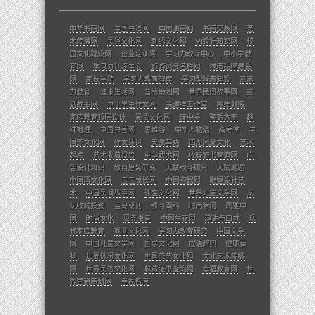
中华书画网
中国书法网
中国油画网
书画交易网
艺
术传播网
民俗文化网
刺绣文化网
VI设计知识网
校
园文化建设网
企业培训网
学习力教育中心
中小学教
育网
学习力训练中心
旅游风景名胜网
城市品牌建设
网
家长学院
学习力教育智库
学习型城市建设
意志
力教育
健康生活网
营销策划网
世界民间故事网
童
话故事网
中小学生作文网
余建祥工作室
思维训练
家庭教育顶层设计
爱情文化网
玩中学
笑话大王
趣
味地理
中国书画网
思维谷
中华人物谱
高考季
中
国茶文化网
作文评论
天赋车站
西湖风景文化
艺术
起点
艺术收藏投资
中华武术网
收藏证书查询网
广
告设计知识
教育趋势研究
天赋教育研究
天赋邂逅
中国酒文化网
宝宝成长网
中国瓷器网
雕塑设计艺
术
中国民间故事网
珠宝文化网
世界儿童文学网
文
玩收藏投资
宝岛期刊
教育百科
时尚休闲
风雅中
国
时尚文化
贝壳书画
中国兰花网
演讲与口才
现
代家庭教育
戏曲文化网
学习力教育研究
中国文学
网
中国儿童文学网
国学文化网
成语辞典
健康百
科
世界休闲文化网
中国茶艺文化网
文化艺术传播
网
世界民俗文化网
收藏证书查询网
幸福教育网
世
界营销策划网
幸福智库