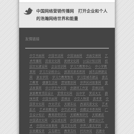
中国网络营销传播网 打开企业和个人
的浩瀚网络世界和能量
友情链接
中华书画网
中国书法网
中国油画网
书画交易网
艺
术传播网
民俗文化网
刺绣文化网
VI设计知识网
校
园文化建设网
企业培训网
学习力教育中心
中小学教
育网
学习力训练中心
旅游风景名胜网
城市品牌建设
网
家长学院
学习力教育智库
学习型城市建设
意志
力教育
健康生活网
营销策划网
世界民间故事网
童
话故事网
中小学生作文网
余建祥工作室
思维训练
家庭教育顶层设计
爱情文化网
玩中学
笑话大王
趣
味地理
中国书画网
思维谷
中华人物谱
高考季
中
国茶文化网
作文评论
天赋车站
西湖风景文化
艺术
起点
艺术收藏投资
中华武术网
收藏证书查询网
广
告设计知识
教育趋势研究
天赋教育研究
天赋邂逅
中国酒文化网
宝宝成长网
中国瓷器网
雕塑设计艺
术
中国民间故事网
珠宝文化网
世界儿童文学网
文
玩收藏投资
宝岛期刊
教育百科
时尚休闲
风雅中