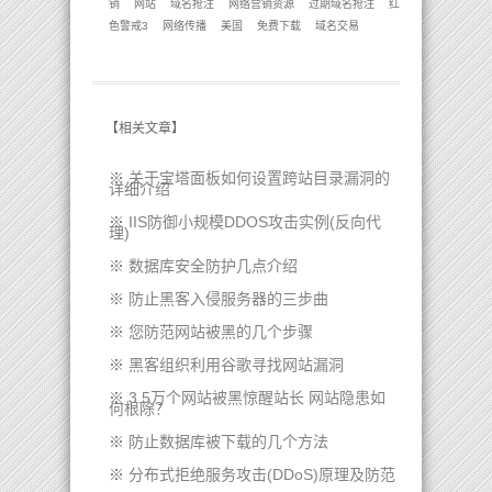
销
网站
域名抢注
网络营销资源
过期域名抢注
红
色警戒3
网络传播
美国
免费下载
域名交易
【
相关文章
】
※
关于宝塔面板如何设置跨站目录漏洞的
详细介绍
※
IIS防御小规模DDOS攻击实例(反向代
理)
※
数据库安全防护几点介绍
※
防止黑客入侵服务器的三步曲
※
您防范网站被黑的几个步骤
※
黑客组织利用谷歌寻找网站漏洞
※
3.5万个网站被黑惊醒站长 网站隐患如
何根除？
※
防止数据库被下载的几个方法
※
分布式拒绝服务攻击(DDoS)原理及防范