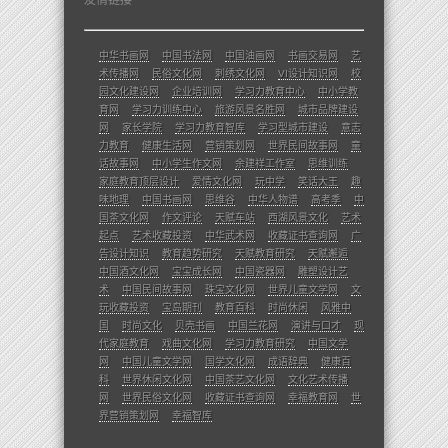
友情链接
中华书画网
中国书法网
中国油画网
书画交易网
艺
术传播网
民俗文化网
刺绣文化网
VI设计知识网
校
园文化建设网
企业培训网
学习力教育中心
中小学教
育网
学习力训练中心
旅游风景名胜网
城市品牌建设
网
家长学院
学习力教育智库
学习型城市建设
意志
力教育
健康生活网
营销策划网
世界民间故事网
童
话故事网
中小学生作文网
余建祥工作室
思维训练
家庭教育顶层设计
爱情文化网
玩中学
笑话大王
趣
味地理
中国书画网
思维谷
中华人物谱
高考季
中
国茶文化网
作文评论
天赋车站
西湖风景文化
艺术
起点
艺术收藏投资
中华武术网
收藏证书查询网
广
告设计知识
教育趋势研究
天赋教育研究
天赋邂逅
中国酒文化网
宝宝成长网
中国瓷器网
雕塑设计艺
术
中国民间故事网
珠宝文化网
世界儿童文学网
文
玩收藏投资
宝岛期刊
教育百科
时尚休闲
风雅中
国
时尚文化
贝壳书画
中国兰花网
演讲与口才
现
代家庭教育
戏曲文化网
学习力教育研究
中国文学
网
中国儿童文学网
国学文化网
成语辞典
健康百
科
世界休闲文化网
中国茶艺文化网
文化艺术传播
网
世界民俗文化网
收藏证书查询网
幸福教育网
世
界营销策划网
幸福智库